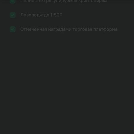
Полностью регулируемая криптобиржа
Далее
Забыли пароль?
Левередж до 1:500
Изменение за день
Отмеченная наградами торговая платформа
54004
Мин.:
53801.0
Макс.:
54019.0
Продажа
53997
Покупка
54004
Нефть: бензин +50% с начала
войны
Нефтяной рынок остается заложником Ормуза.
Brent в течение недели колебался между $98 и
$112. WTI — между $93 и $105. К воскресенью 3
мая Brent торговался около $107, WTI — около