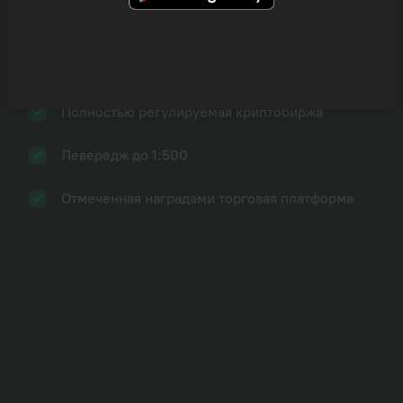
Введите правильный e-mail
Уже есть учетная запись?
Войти
Двухфакторная авторизация
Продолжить
Перейти на Dzengi
Введите шестизначный 2FA код
Полностью регулируемая криптобиржа
Далее
Забыли пароль?
Левередж до 1:500
Отмеченная наградами торговая платформа