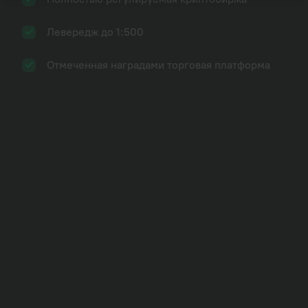
Забыли пароль?
Левередж до 1:500
Micron Technology, Inc.
Отмеченная наградами торговая платформа
1H
4H
1D
1W
Изменение за день
876.35
Мин.:
844.16
Макс.:
913.51
Продажа
869.87
Покупка
876.35